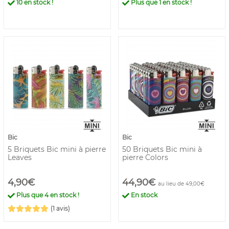
10
en stock !
Plus que
1
en stock !
Bic
Bic
5 Briquets Bic mini à pierre
50 Briquets Bic mini à
Leaves
pierre Colors
4,90€
44,90€
au lieu de 49,00€
Plus que
4
en stock !
En stock
(1 avis)