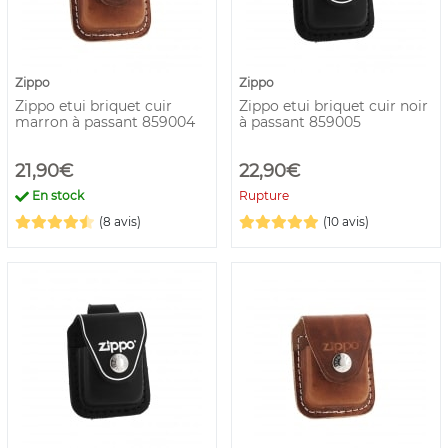
Zippo
Zippo
Zippo etui briquet cuir
Zippo etui briquet cuir noir
marron à passant 859004
à passant 859005
21,90€
22,90€
En stock
Rupture
(8 avis)
(10 avis)