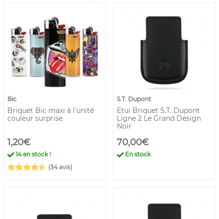
Bic
S.T. Dupont
Briquet Bic maxi à l'unité
Etui Briquet S.T. Dupont
couleur surprise
Ligne 2 Le Grand Design
Noir
1,20€
70,00€
14
en stock !
En stock
(34 avis)