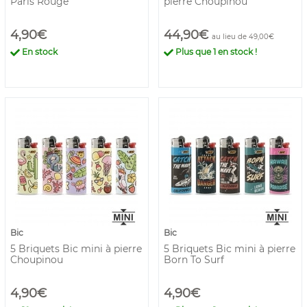
Paris Rouge
pierre Choupinou
4,90€
44,90€
au lieu de 49,00€
En stock
Plus que
1
en stock !
Bic
Bic
5 Briquets Bic mini à pierre
5 Briquets Bic mini à pierre
Choupinou
Born To Surf
4,90€
4,90€