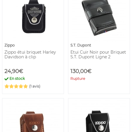
Zippo
S.T. Dupont
Zippo étui briquet Harley
Etui Cuir Noir pour Briquet
Davidson à clip
S.T. Dupont Ligne 2
24,90€
130,00€
En stock
Rupture
(1 avis)