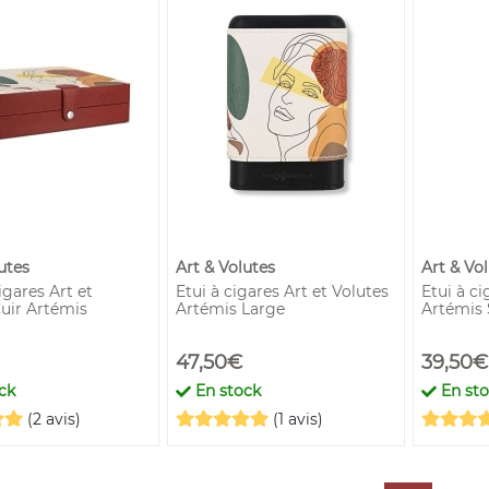
utes
Art & Volutes
Art & Vo
igares Art et
Etui à cigares Art et Volutes
Etui à ci
Cuir Artémis
Artémis Large
Artémis 
47,50€
39,50€
ck
En stock
En st
(2 avis)
(1 avis)