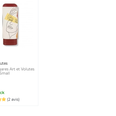
lutes
gares Art et Volutes
Small
ock
(2 avis)