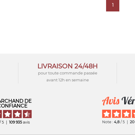
1
LIVRAISON 24/48H
pour toute commande passée
avant 12h en semaine
RCHAND DE
CONFIANCE
Note :
4,8
/ 5
|
20
/ 5
|
109 935
avis