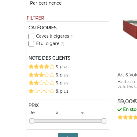
FILTRER
CATÉGORIES
Caves à cigares
(1)
Etui cigare
(2)
NOTE DES CLIENTS
& plus
& plus
Art & Vol
Boite à c
& plus
volutes 
& plus
59,00€
PRIX
En sto
De
à
€