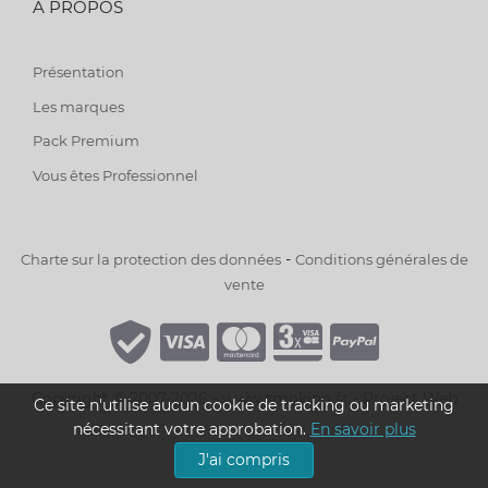
A PROPOS
Présentation
Les marques
Pack Premium
Vous êtes Professionnel
-
Charte sur la protection des données
Conditions générales de
vente
Copyright © 2007-2026 - www.smoking.fr -
Project Web
Ce site n'utilise aucun cookie de tracking ou marketing
nécessitant votre approbation.
En savoir plus
J'ai compris