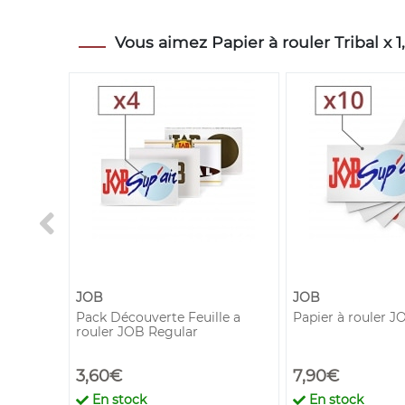
Vous aimez Papier à rouler Tribal x 1,
JOB
JOB
Premium
Pack Découverte Feuille a
Papier à rouler J
rouler JOB Regular
3,60€
7,90€
En stock
En stock