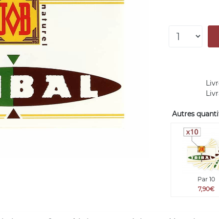
Livr
Liv
Autres quantit
Par 10
7,90€