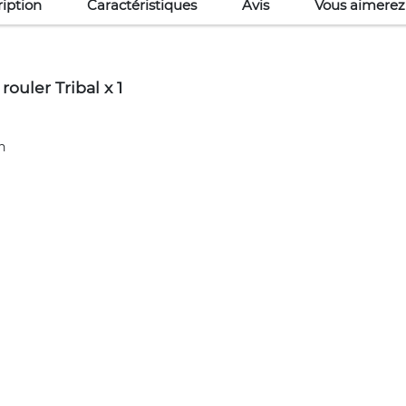
iption
Caractéristiques
Avis
Vous aimerez
ouler Tribal x 1
n