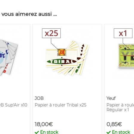
 vous aimerez aussi ...
JOB
Yeuf
OB Sup'Air x10
Papier à rouler Tribal x25
Papier à roul
Régular x 1
18,00€
0,85€
En stock
En stock