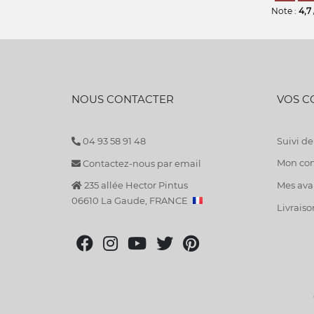
Note :
4,7
NOUS CONTACTER
VOS 
04 93 58 91 48
Suivi 
Mon co
Contactez-nous par email
235 allée Hector Pintus
Mes avan
06610 La Gaude, FRANCE
Livraiso