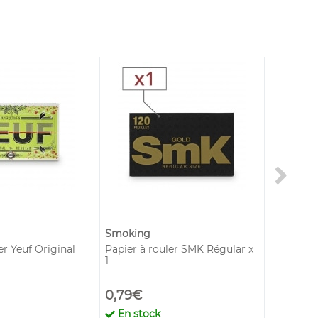
Smoking
er Yeuf Original
Papier à rouler SMK Régular x
Humidifi
1
tabac
0,79€
1,50€
En stock
En st