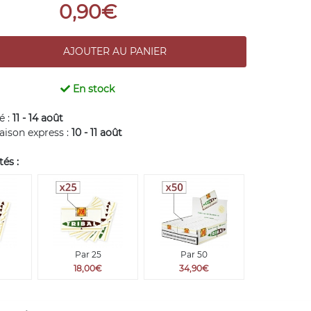
0,90€
En stock
é :
11 - 14 août
raison express :
10 - 11 août
és :
Par 25
Par 50
18,00€
34,90€