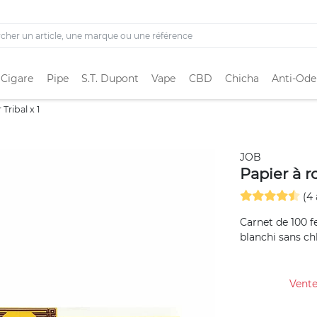
 Cigare
Pipe
S.T. Dupont
Vape
CBD
Chicha
Anti-Ode
 Tribal x 1
JOB
Papier à ro
(4 
Carnet de 100 fe
blanchi sans chl
Vente