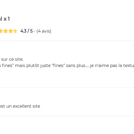
 x 1
4.3
/
5
- (
4
avis)
sur ce site.
 fines" mais plutôt juste "fines" sans plus.... je n'aime pas la textu
st un excellent site