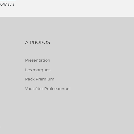
 647
avis
A PROPOS
Présentation
Les marques
Pack Premium
Vous êtes Professionnel
e