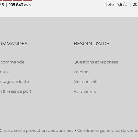
Note :
4,8
/ 5
|
20
/ 5
|
109 843
avis
COMMANDES
BESOIN D'AIDE
de commande
Questions et réponses
mpte
Le blog
tages fidélité
Nos conseils
n & Frais de port
Avis clients
-
Charte sur la protection des données
Conditions générales de vent