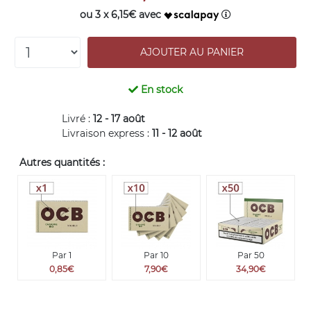
ou 3 x 6,15€ avec
En stock
Livré :
12 - 17 août
Livraison express :
11 - 12 août
Autres quantités :
Par 1
Par 10
Par 50
0,85€
7,90€
34,90€