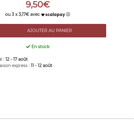
9,50€
ou 3 x 3,17€ avec
En stock
é :
12 - 17 août
raison express :
11 - 12 août