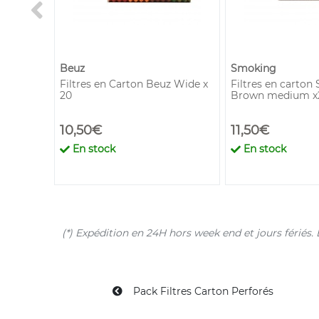
Beuz
Smoking
rown
Filtres en Carton Beuz Wide x
Filtres en carton
20
Brown medium x
10,50€
11,50€
En stock
En stock
(*) Expédition en 24H hors week end et jours férié
Pack Filtres Carton Perforés