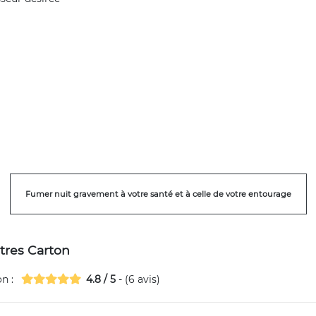
Fumer nuit gravement à votre santé et à celle de votre entourage
ltres Carton
on
:
4.8
/
5
- (
6
avis)