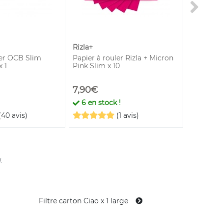
Rizla+
Beuz
ler OCB Slim
Papier à rouler Rizla + Micron
Grinder
 1
Pink Slim x 10
7,90€
2,80€
6
en stock !
En st
(40 avis)
(1 avis)
.
Filtre carton Ciao x 1 large