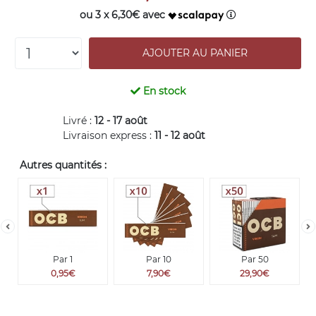
ou 3 x 6,30€ avec
En stock
Livré :
12 - 17 août
Livraison express :
11 - 12 août
Autres quantités :
Par 1
Par 10
Par 50
0,95€
7,90€
29,90€