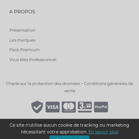
A PROPOS
Présentation
Les marques
Pack Premium
Vous êtes Professionnel
-
Charte sur la protection des données
Conditions générales de
vente
Copyright © 2007-2026 - www.smoking.fr -
Project Web
Ce site n'utilise aucun cookie de tracking ou marketing
nécessitant votre approbation.
En savoir plus