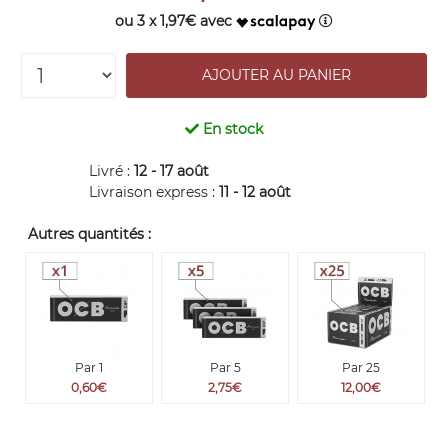
ou 3 x 1,97€ avec
En stock
Livré :
12 - 17 août
Livraison express :
11 - 12 août
Autres quantités :
Par 1
Par 5
Par 25
0,60€
2,75€
12,00€