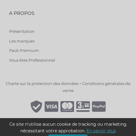
A PROPOS
Présentation
Les marques
Pack Premium
Vous êtes Professionnel
-
Charte sur la protection des données
Conditions générales de
vente
Copyright © 2007-2026 - www.smoking.fr -
Project Web
Ce site n'utilise aucun cookie de tracking ou marketing
nécessitant votre approbation.
En savoir plus