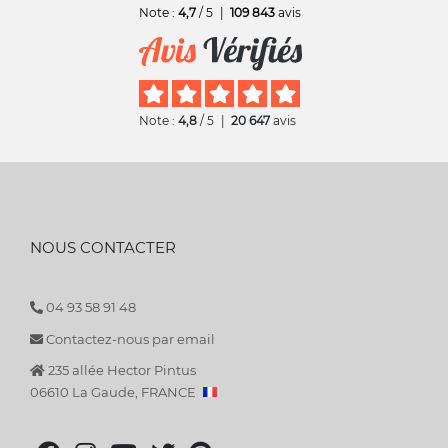
Note :
4,7
/ 5
|
109 843
avis
Note :
4,8
/ 5
|
20 647
avis
NOUS CONTACTER
04 93 58 91 48
Contactez-nous par email
235 allée Hector Pintus
06610 La Gaude, FRANCE