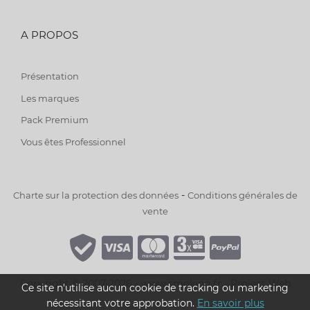
A PROPOS
Présentation
Les marques
Pack Premium
Vous êtes Professionnel
-
Charte sur la protection des données
Conditions générales de
vente
Copyright © 2007-2026 - www.smoking.fr -
Project Web
Ce site n'utilise aucun cookie de tracking ou marketing
nécessitant votre approbation.
En savoir plus