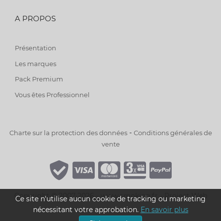
A PROPOS
Présentation
Les marques
Pack Premium
Vous êtes Professionnel
-
Charte sur la protection des données
Conditions générales de
vente
Copyright © 2007-2026 - www.smoking.fr -
Project Web
Ce site n'utilise aucun cookie de tracking ou marketing
nécessitant votre approbation.
En savoir plus