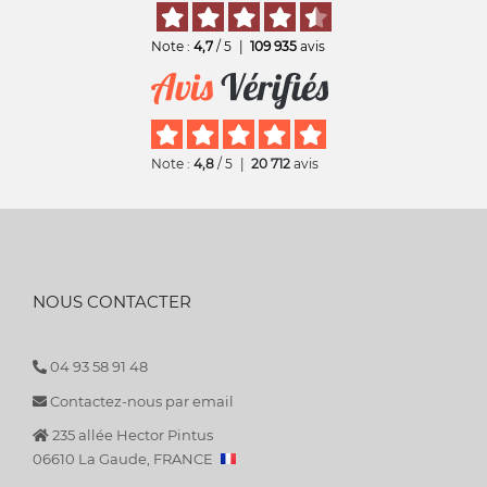
Note :
4,7
/ 5
|
109 935
avis
Note :
4,8
/ 5
|
20 712
avis
NOUS CONTACTER
04 93 58 91 48
Contactez-nous par email
235 allée Hector Pintus
06610 La Gaude, FRANCE