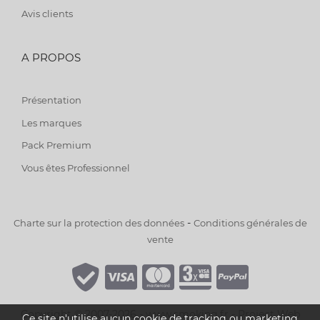
Avis clients
A PROPOS
Présentation
Les marques
Pack Premium
Vous êtes Professionnel
-
Charte sur la protection des données
Conditions générales de
vente
Copyright © 2007-2026 - www.smoking.fr -
Project Web
Ce site n'utilise aucun cookie de tracking ou marketing