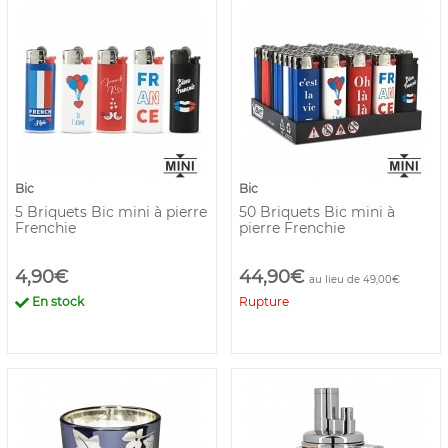
cigares, mais aussi l'univers des briquets, des montres. Ce
sont également les couteaux, bougies ainsi que les lampes
berger ou encore de la petite maroquinerie.
Bic
Bic
5 Briquets Bic mini à pierre
50 Briquets Bic mini à
Frenchie
pierre Frenchie
4,90€
44,90€
au lieu de 49,00€
En stock
Rupture