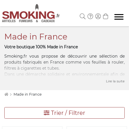
Made in France
Votre boutique 100% Made in France
Smoking.fr vous propose de découvrir une sélection de
produits fabriqués en France comme vos feuilles à rouler,
filtres à cigarettes et tubes.
Dans une démarche solidaire et environnementale afin de
soutenir les entreprises qui fabriquent en France, notre
Lire la suite
équipe vous propose une sélection de quelques produits
qui raviront nos amateurs hédonistes, collectionneurs,
Made in France
fumeurs ou pas... Privilégier les produits fabriqués sur notre
territoire lorsque vous achetez en ligne ou en magasin ne
protège pas seulement le savoir-faire « Français » mais
Trier / Filtrer
réduit également l’empreinte écologique de votre achat
sur la planète. Vous trouverez dans cette « boutique » un
large choix d’articles comme vos e-liquides, pipes, caves à