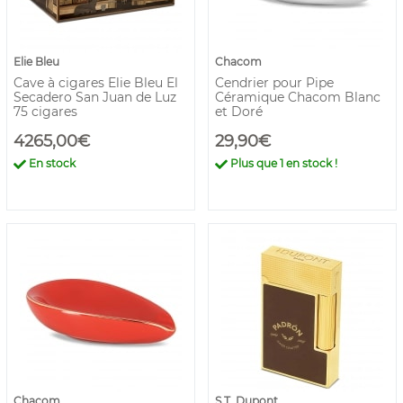
Elie Bleu
Chacom
Cave à cigares Elie Bleu El
Cendrier pour Pipe
Secadero San Juan de Luz
Céramique Chacom Blanc
75 cigares
et Doré
4265,00€
29,90€
En stock
Plus que
1
en stock !
Chacom
S.T. Dupont