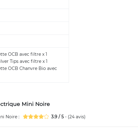
tte OCB avec filtre x 1
ver Tips avec filtre x 1
rette OCB Chanvre Bio avec
ectrique Mini Noire
ni Noire
:
3.9
/
5
- (
24
avis)