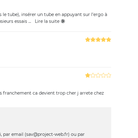
 le tube), insérer un tube en appuyant sur l'ergo à
usieurs essais
...
Lire la suite
ais franchement ca devient trop cher j arrete chez
i, par email (sav@project-web.fr) ou par