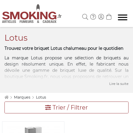
Lotus
Trouvez votre briquet Lotus chalumeau pour le quotidien
La marque Lotus propose une sélection de briquets au
design résolument unique. En effet, le fabricant nous
dévoile une gamme de briquet luxe de qualité. Sur la
boutique Smoking.fr, nous vous proposons de retrouver un
choix de coloris et modèles uniques qui ont fait la
Lire la suite
réputation de la marque. Les accessoires de la marque sont
pensés et désignés pour offrir un confort d’utilisation et
Marques
Lotus
une prise en main idéale. Achetez facilement votre briquet
Trier / Filtrer
tempête Lotus ou n'hésitez pas à offrir à un proche ce
briquet qui plaira en toutes occasions.