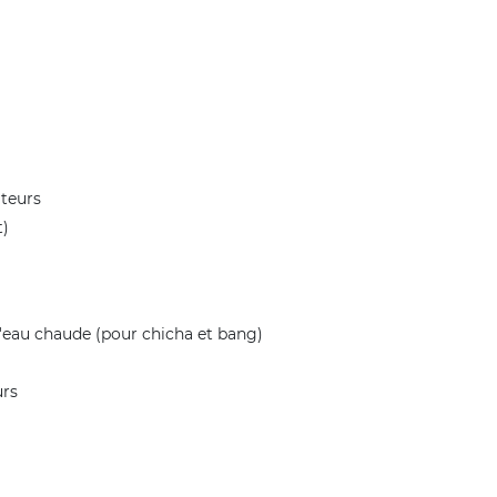
ateurs
t)
d'eau chaude (pour chicha et bang)
urs