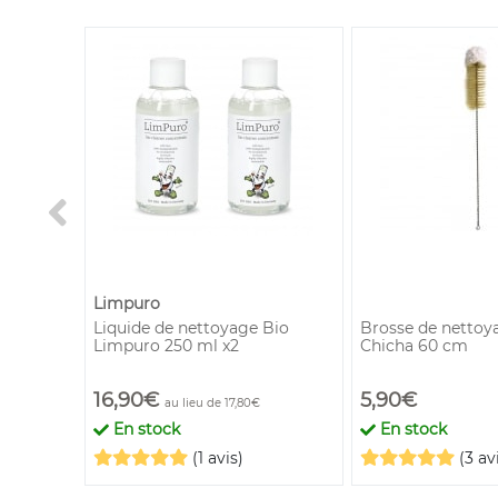
Limpuro
Bio
Liquide de nettoyage Bio
Brosse de nettoy
Limpuro 250 ml x2
Chicha 60 cm
16,90€
5,90€
au lieu de 17,80€
En stock
En stock
(1 avis)
(3 av