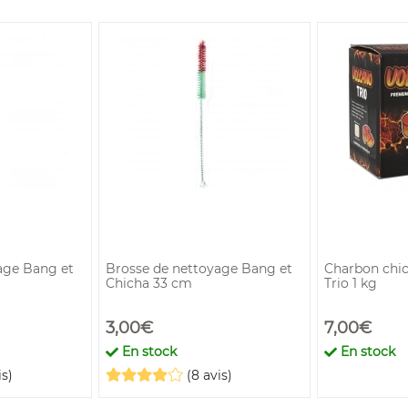
age Bang et
Brosse de nettoyage Bang et
Charbon chi
Chicha 33 cm
Trio 1 kg
3,00€
7,00€
En stock
En stock
is)
(8 avis)