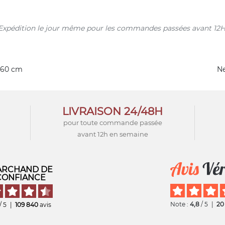
s. Expédition le jour même pour les commandes passées avant 12H
 60 cm
Ne
LIVRAISON 24/48H
pour toute commande passée
avant 12h en semaine
RCHAND DE
CONFIANCE
Note :
4,8
/ 5
|
20
/ 5
|
109 840
avis