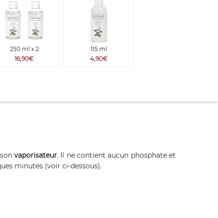
250 ml x 2
115 ml
16,90€
4,90€
 son
vaporisateur
. Il ne contient aucun phosphate et
ques minutes (voir ci-dessous).