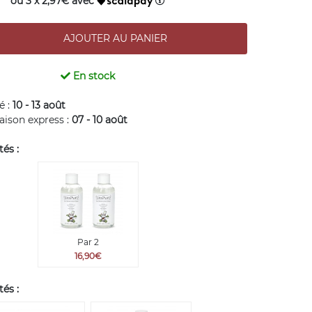
ou 3 x 2,97€ avec
En stock
é :
10 - 13 août
raison express :
07 - 10 août
és :
Par 2
16,90€
és :