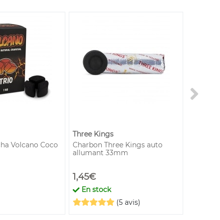
Three Kings
cha Volcano Coco
Charbon Three Kings auto
Charbon
allumant 33mm
40mm x
1,45€
8,90€
En stock
En st
(5 avis)