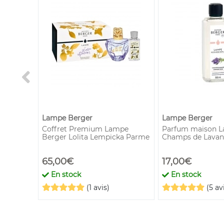
Lampe Berger
Lampe Berger
 Nude
Coffret Premium Lampe
Parfum maison L
Berger Lolita Lempicka Parme
Champs de Lavan
65,00€
17,00€
!
En stock
En stock
(1 avis)
(5 av