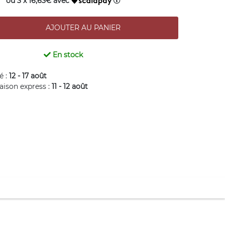
ou 3 x 16,63€ avec
En stock
é :
12 - 17 août
raison express :
11 - 12 août