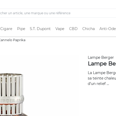
 Cigare
Pipe
S.T. Dupont
Vape
CBD
Chicha
Anti-Ode
annelo Paprika
Lampe Berger
Lampe Ber
La Lampe Berger
sa teinte chale
d’un relief ...