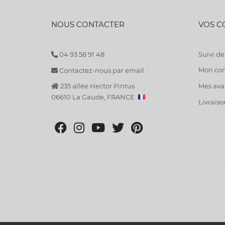
NOUS CONTACTER
VOS 
04 93 58 91 48
Suivi 
Mon co
Contactez-nous par email
235 allée Hector Pintus
Mes avan
06610 La Gaude, FRANCE
Livraiso