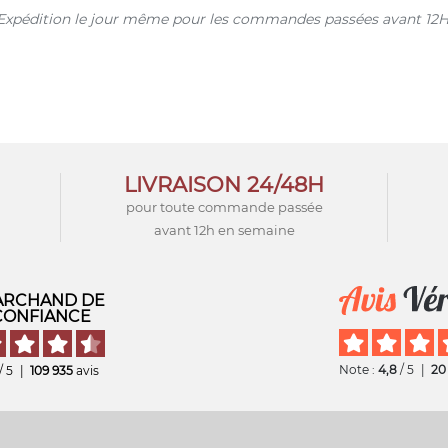
s. Expédition le jour même pour les commandes passées avant 12H
LIVRAISON 24/48H
pour toute commande passée
avant 12h en semaine
RCHAND DE
CONFIANCE
Note :
4,8
/ 5
|
20
/ 5
|
109 935
avis