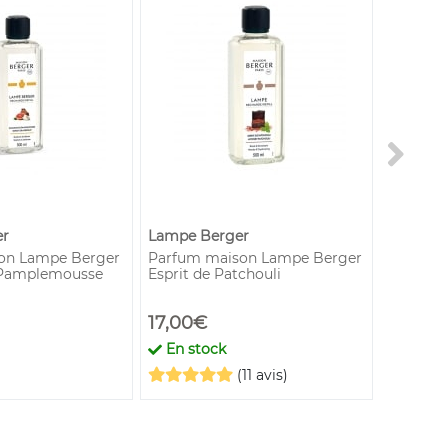
er
Lampe Berger
Lampe B
on Lampe Berger
Parfum maison Lampe Berger
Coffret
 Pamplemousse
Esprit de Patchouli
Grise
17,00€
39,00
En stock
En st
(11 avis)