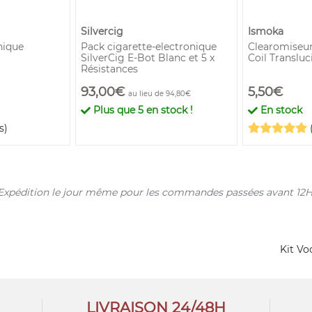
Silvercig
Ismoka
nique
Pack cigarette-electronique
Clearomiseur
SilverCig E-Bot Blanc et 5 x
Coil Transluc
Résistances
93,00€
5,50€
au lieu de 94,80€
Plus que
5
en stock !
En stock
s)
s. Expédition le jour même pour les commandes passées avant 12H
Kit Vo
LIVRAISON 24/48H