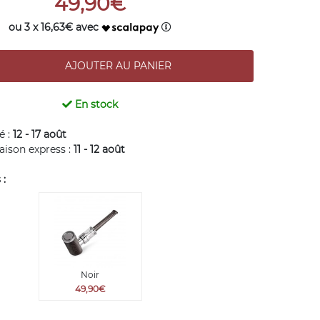
49,90€
ou 3 x 16,63€ avec
En stock
é :
12 - 17 août
raison express :
11 - 12 août
 :
Noir
49,90€