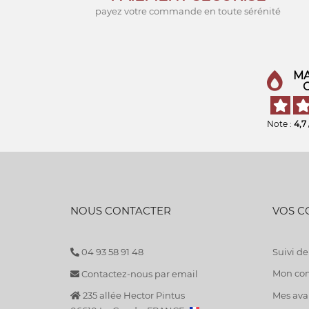
payez votre commande en toute sérénité
MA
Note :
4,7
NOUS CONTACTER
VOS 
04 93 58 91 48
Suivi 
Mon co
Contactez-nous par email
235 allée Hector Pintus
Mes avan