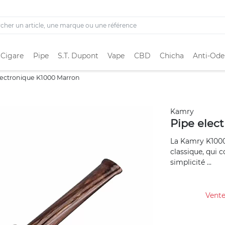
 Cigare
Pipe
S.T. Dupont
Vape
CBD
Chicha
Anti-Ode
lectronique K1000 Marron
Kamry
Pipe elec
La Kamry K1000
classique, qui 
simplicité ...
Vente