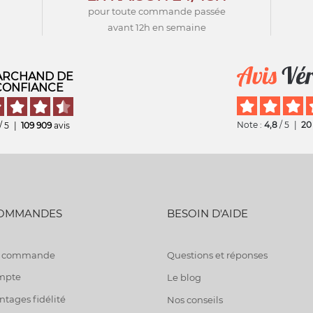
pour toute commande passée
avant 12h en semaine
RCHAND DE
CONFIANCE
Note :
4,8
/ 5
|
20
/ 5
|
109 909
avis
COMMANDES
BESOIN D'AIDE
de commande
Questions et réponses
mpte
Le blog
tages fidélité
Nos conseils