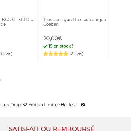
Voopoo
 BCC CT 510 Dual
Trousse cigarette electronique
Cartouc
ide
Coaban
3 ml 1Ω 
20,00€
11,50€
15
en stock !
En st
(1 avis)
(2 avis)
.
opoo Drag S2 Edition Limitée Hellfest
SATISFAIT OU REMBOURSÉ