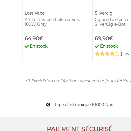
Lost Vape
Silvercig
ap Pro
Kit Lost Vape Thelema Solo
Cigarette electro
100W Gray
SilverCig e-Bot
64,90€
69,90€
En stock
En stock
(1 avi
(*) Expédition en 24H hors week end et jours férié
Pipe electronique K1000 Noir
PAIEMENT SÉCURISÉ