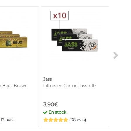
Jass
Yeuf
on Beuz Brown
Filtres en Carton Jass x 10
Filtre To
sachets
3,90€
21,00€
En stock
En st
(12 avis)
(38 avis)