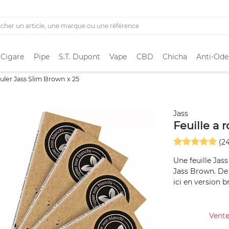
 Cigare
Pipe
S.T. Dupont
Vape
CBD
Chicha
Anti-Ode
ouler Jass Slim Brown x 25
Jass
Feuille a 
(24
Une feuille Jass
Jass Brown. De 
ici en version bru
Vente