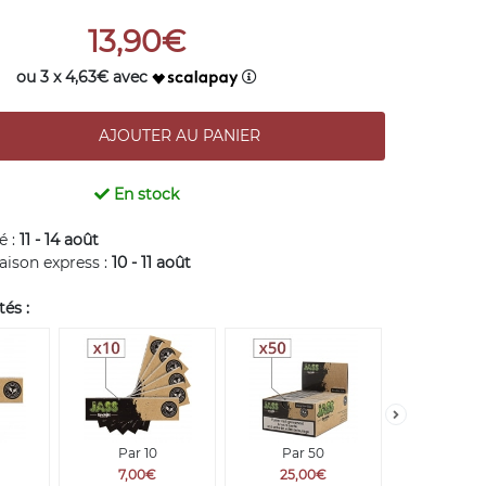
13,90€
ou 3 x 4,63€ avec
En stock
é :
11 - 14 août
raison express :
10 - 11 août
és :
Par 10
Par 50
Par 15
7,00€
25,00€
65,00