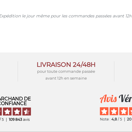
s. Expédition le jour même pour les commandes passées avant 12H
LIVRAISON 24/48H
pour toute commande passée
avant 12h en semaine
RCHAND DE
CONFIANCE
Note :
4,8
/ 5
|
20
/ 5
|
109 843
avis