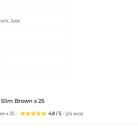
chi, Jute
n
s Slim Brown x 25
wn x 25
:
4.8
/
5
- (
24
avis)