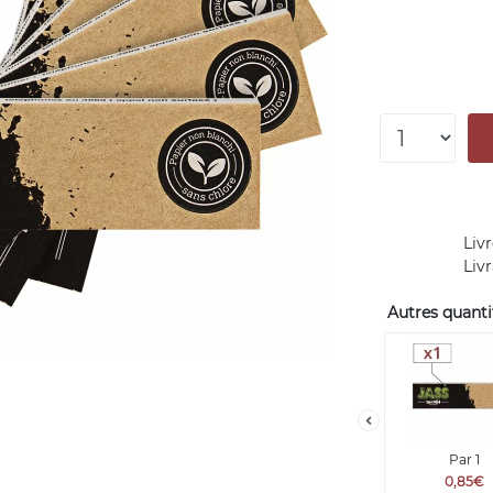
Livr
Liv
Autres quantit
Par 1
0,85€