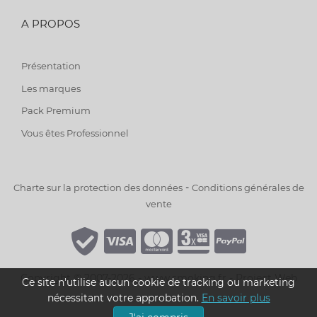
A PROPOS
Présentation
Les marques
Pack Premium
Vous êtes Professionnel
-
Charte sur la protection des données
Conditions générales de
vente
Copyright © 2007-2026 - www.smoking.fr -
Project Web
Ce site n'utilise aucun cookie de tracking ou marketing
nécessitant votre approbation.
En savoir plus