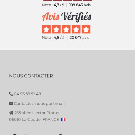
Note :
4,7
/ 5
|
109 843
avis
Note :
4,8
/ 5
|
20 647
avis
NOUS CONTACTER
04 93 58 91 48
Contactez-nous par email
235 allée Hector Pintus
06610 La Gaude, FRANCE