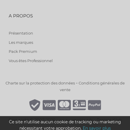
A PROPOS
Présentation
Les marques
Pack Premium
Vous êtes Professionnel
-
Charte sur la protection des données
Conditions générales de
vente
Copyright © 2007-2026 - www.smoking.fr -
Project Web
Ce site n'utilise aucun cookie de tracking ou marketing
nécessitant votre approbation.
En savoir plus