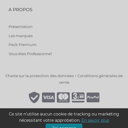
A PROPOS
Présentation
Les marques
Pack Premium
Vous êtes Professionnel
-
Charte sur la protection des données
Conditions générales de
vente
Copyright © 2007-2026 - www.smoking.fr -
Project Web
Ce site n'utilise aucun cookie de tracking ou marketing
nécessitant votre approbation.
En savoir plus