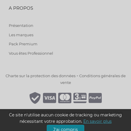
A PROPOS
Présentation
Les marques
Pack Premium
Vous êtes Professionnel
-
Charte sur la protection des données
Conditions générales de
vente
Copyright © 2007-2026 - www.smoking.fr -
Project Web
Ce site n'utilise aucun cookie de tracking ou marketing
nécessitant votre approbation.
En savoir plus
J'ai compris