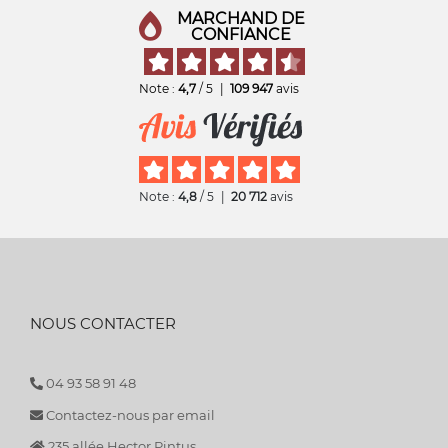
MARCHAND DE
CONFIANCE
Note :
4,7
/ 5
|
109 947
avis
Note :
4,8
/ 5
|
20 712
avis
NOUS CONTACTER
04 93 58 91 48
Contactez-nous par email
235 allée Hector Pintus