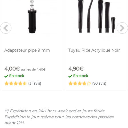
Adaptateur pipe 9 mm
Tuyau Pipe Acrylique Noir
4,00€
4,90€
au lieu de 4,40€
En stock
En stock
(31 avis)
(90 avis)
(*) Expédition en 24H hors week end et jours fériés.
Expédition le jour même pour les commandes passées
avant 12H.