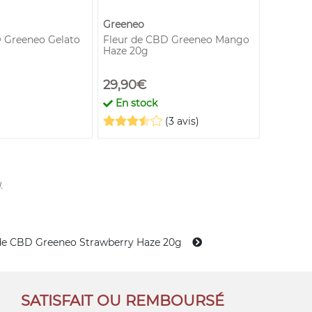
Greeneo
 Greeneo Gelato
Fleur de CBD Greeneo Mango
Grinder 
Haze 20g
29,90€
1,90€
En stock
En st
(3 avis)
.
de CBD Greeneo Strawberry Haze 20g
SATISFAIT OU REMBOURSÉ