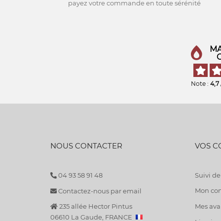
payez votre commande en toute sérénité
MA
Note :
4,7
NOUS CONTACTER
VOS 
04 93 58 91 48
Suivi 
Mon co
Contactez-nous par email
235 allée Hector Pintus
Mes avan
06610 La Gaude, FRANCE