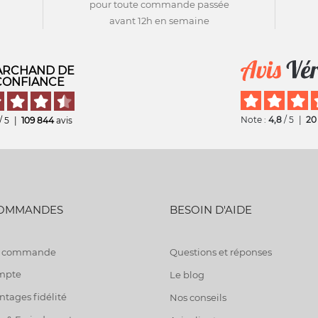
pour toute commande passée
avant 12h en semaine
RCHAND DE
CONFIANCE
Note :
4,8
/ 5
|
20
/ 5
|
109 844
avis
COMMANDES
BESOIN D'AIDE
de commande
Questions et réponses
mpte
Le blog
tages fidélité
Nos conseils