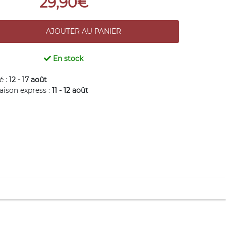
29,90€
En stock
é :
12 - 17 août
raison express :
11 - 12 août