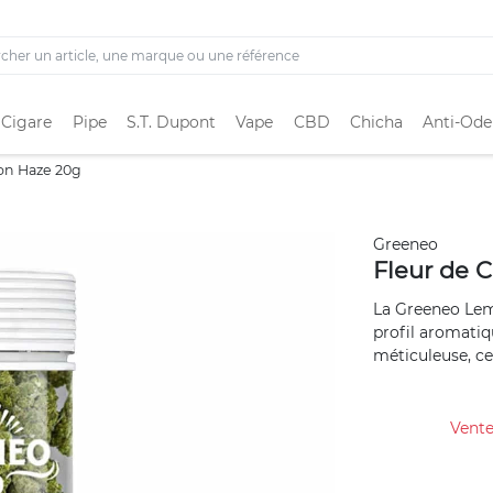
 Cigare
Pipe
S.T. Dupont
Vape
CBD
Chicha
Anti-Ode
on Haze 20g
Greeneo
Fleur de 
La Greeneo Lem
profil aromatiqu
méticuleuse, cet
Vente