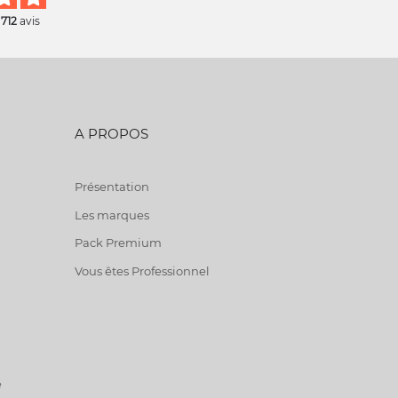
 712
avis
A PROPOS
Présentation
Les marques
Pack Premium
Vous êtes Professionnel
e