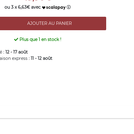
ou 3 x 6,63€ avec
Plus que
1
en stock !
é :
12 - 17 août
raison express :
11 - 12 août