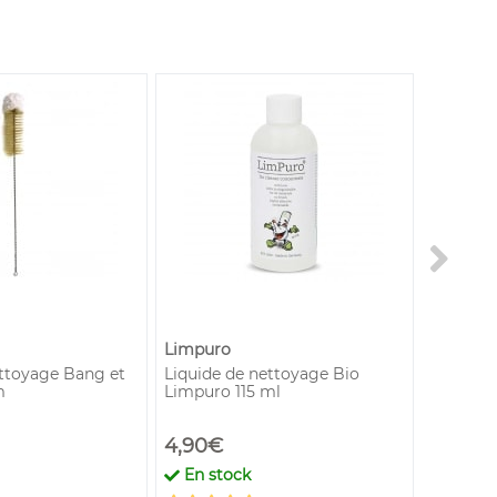
Limpuro
ttoyage Bang et
Liquide de nettoyage Bio
Ice Stic
m
Limpuro 115 ml
4,90€
3,50€
En stock
28
en 