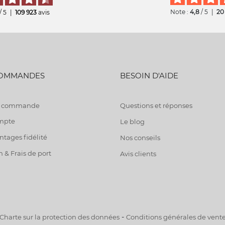
Note :
4,8
/ 5
|
20
/ 5
|
109 923
avis
COMMANDES
BESOIN D'AIDE
de commande
Questions et réponses
mpte
Le blog
tages fidélité
Nos conseils
n & Frais de port
Avis clients
-
Charte sur la protection des données
Conditions générales de vent