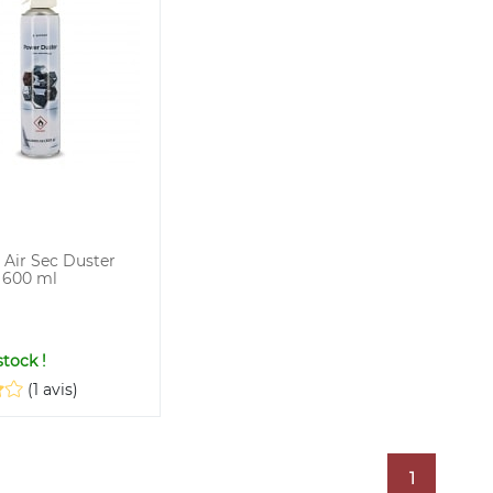
Air Sec Duster
 600 ml
tock !
(1 avis)
1