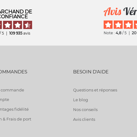
RCHAND DE
CONFIANCE
Note :
4,8
/ 5
|
20
/ 5
|
109 935
avis
COMMANDES
BESOIN D'AIDE
de commande
Questions et réponses
mpte
Le blog
tages fidélité
Nos conseils
n & Frais de port
Avis clients