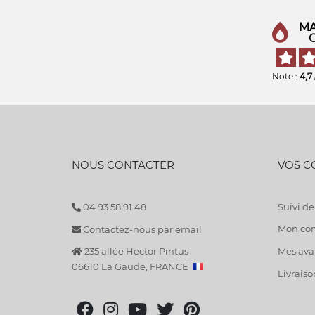
MA
Note :
4,7
NOUS CONTACTER
VOS 
04 93 58 91 48
Suivi 
Mon co
Contactez-nous par email
235 allée Hector Pintus
Mes avan
06610 La Gaude, FRANCE
Livraiso