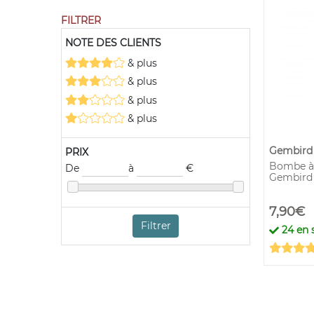
FILTRER
NOTE DES CLIENTS
& plus
& plus
& plus
& plus
Gembird
PRIX
Bombe à 
De
à
€
Gembird
7,90€
Filtrer
24
en s