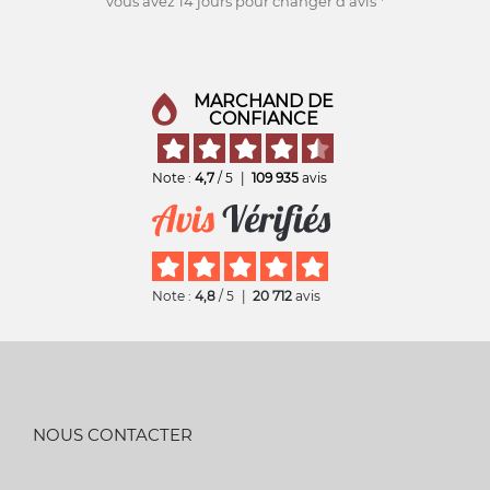
vous avez 14 jours pour changer d'avis *
MARCHAND DE
CONFIANCE
Note :
4,7
/ 5
|
109 935
avis
Note :
4,8
/ 5
|
20 712
avis
NOUS CONTACTER