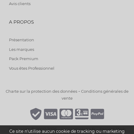
Avis clients
A PROPOS
Présentation
Les marques
Pack Premium
Vous êtes Professionnel
-
Charte sur la protection des données
Conditions générales de
vente
Copyright © 2007-2026 - www.smoking.fr -
Project Web
Ce site n'utilise aucun cookie de tracking ou marketing