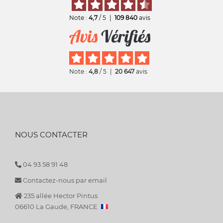
Note :
4,7
/ 5
|
109 840
avis
Note :
4,8
/ 5
|
20 647
avis
NOUS CONTACTER
04 93 58 91 48
Contactez-nous par email
235 allée Hector Pintus
06610 La Gaude, FRANCE