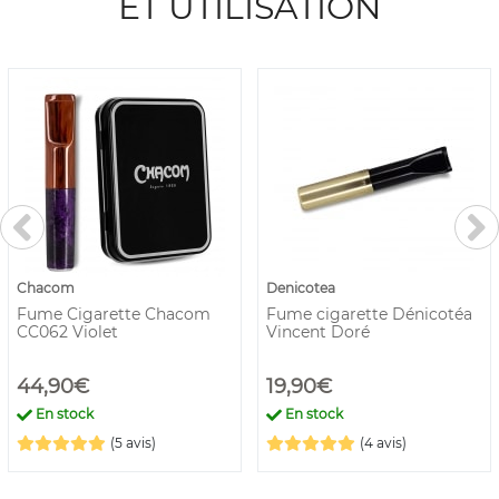
ET UTILISATION
Chacom
Denicotea
Fume Cigarette Chacom
Fume cigarette Dénicotéa
CC062 Violet
Vincent Doré
44,90€
19,90€
En stock
En stock
(5 avis)
(4 avis)