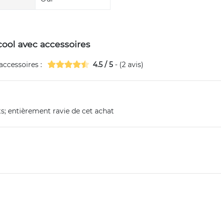
lcool avec accessoires
 accessoires
:
4.5
/
5
- (
2
avis)
; entièrement ravie de cet achat