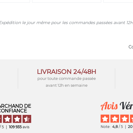
s. Expédition le jour même pour les commandes passées avant 12H
Co
LIVRAISON 24/48H
pour toute commande passée
avant 12h en semaine
RCHAND DE
CONFIANCE
Note :
4,8
/ 5
|
20
/ 5
|
109 935
avis