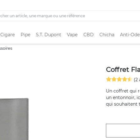
 Cigare
Pipe
S.T. Dupont
Vape
CBD
Chicha
Anti-Ode
ssoires
Coffret Fl
(2 
Un coffret qui r
un entonnoir, i
qui souhaitent t