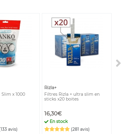
Rizla+
 Slim x 1000
Filtres Rizla + ultra slim en
Charbon 
sticks x20 boites
16,30€
5,90€
En stock
En st
(133 avis)
(281 avis)