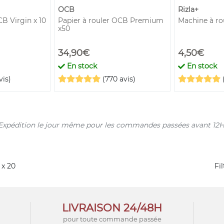
OCB
Rizla+
CB Virgin x 10
Papier à rouler OCB Premium
Machine à rou
x50
34,90€
4,50€
En stock
En stock
vis)
(770 avis)
s. Expédition le jour même pour les commandes passées avant 12H
 x 20
Fi
LIVRAISON 24/48H
pour toute commande passée