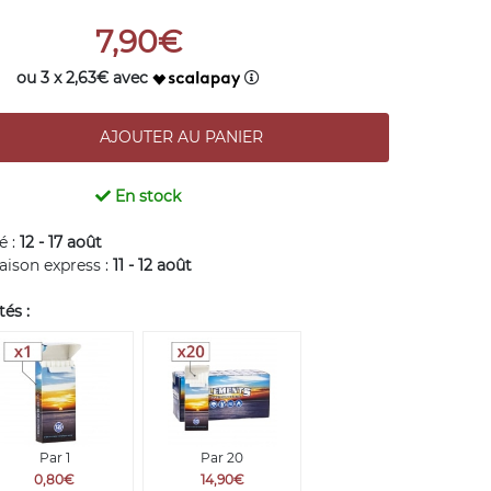
7,90€
ou 3 x 2,63€ avec
En stock
é :
12 - 17 août
raison express :
11 - 12 août
és :
Par 1
Par 20
0,80€
14,90€