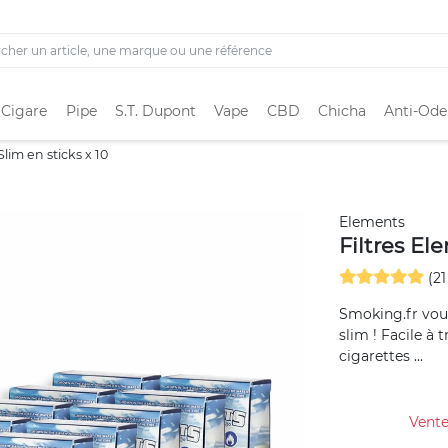
 Cigare
Pipe
S.T. Dupont
Vape
CBD
Chicha
Anti-Ode
lim en sticks x 10
Elements
Filtres El
(21
Smoking.fr vou
slim ! Facile à 
cigarettes ...
Vente