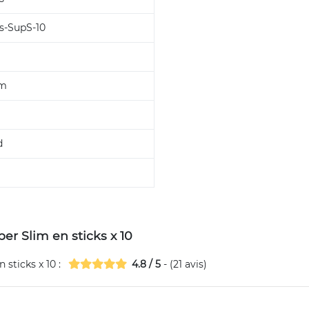
s-SupS-10
im
d
per Slim en sticks x 10
 sticks x 10
:
4.8
/
5
- (
21
avis)