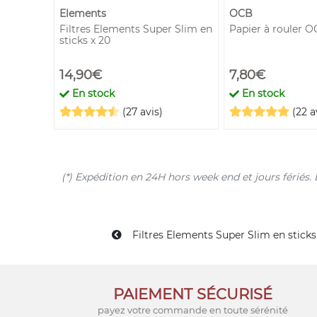
Elements
OCB
mm x50
Filtres Elements Super Slim en
Papier à rouler O
sticks x 20
14,90€
7,80€
En stock
En stock
(27 avis)
(22 a
(*) Expédition en 24H hors week end et jours férié
Filtres Elements Super Slim en sticks
PAIEMENT SÉCURISÉ
payez votre commande en toute sérénité