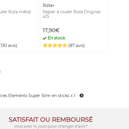
Rizla+
Rizla+
ler Rizla métal
Papier à rouler Rizla Original
Papier à 
x25
25
17,90€
17,90€
En stock
En st
(130 avis)
(87 avis)
.
ltres Elements Super Slim en sticks x 1
SATISFAIT OU REMBOURSÉ
vous avez 14 jours pour changer d'avis *