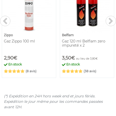
Zippo
Belflam
Gaz Zippo 100 ml
Gaz 120 ml Belflam zero
impureté x 2
2,90€
3,50€
au lieu de 3,80€
En stock
En stock
(8 avis)
(38 avis)
(*) Expédition en 24H hors week end et jours fériés.
Expédition le jour même pour les commandes passées
avant 12H.