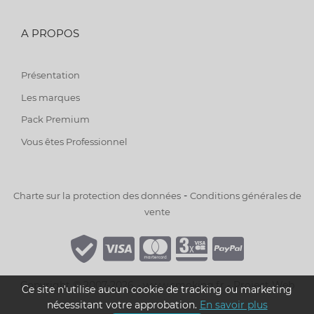
A PROPOS
Présentation
Les marques
Pack Premium
Vous êtes Professionnel
-
Charte sur la protection des données
Conditions générales de
vente
Copyright © 2007-2026 - www.smoking.fr -
Project Web
Ce site n'utilise aucun cookie de tracking ou marketing
nécessitant votre approbation.
En savoir plus