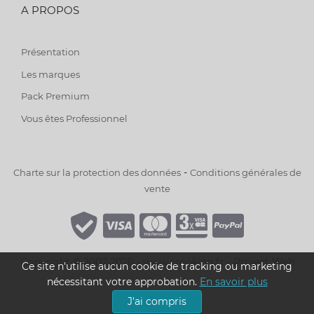
A PROPOS
Présentation
Les marques
Pack Premium
Vous êtes Professionnel
-
Charte sur la protection des données
Conditions générales de
vente
Copyright © 2007-2026 - www.smoking.fr -
Project Web
Ce site n'utilise aucun cookie de tracking ou marketing
nécessitant votre approbation.
En savoir plus
J'ai compris