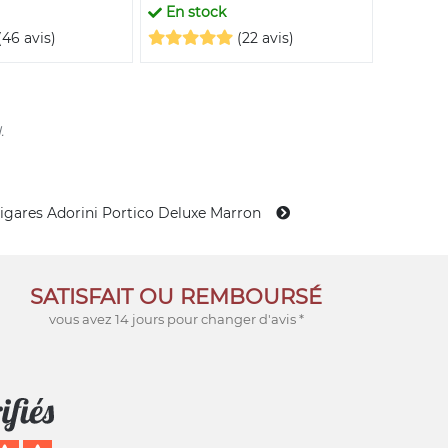
En stock
En st
(46 avis)
(22 avis)
.
igares Adorini Portico Deluxe Marron
SATISFAIT OU REMBOURSÉ
vous avez 14 jours pour changer d'avis *