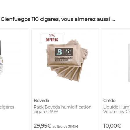
Cienfuegos 110 cigares, vous aimerez aussi ...
Boveda
Crédo
 cigares
Pack Boveda humidification
Liquide Humid
cigares 69%
Volutes by C
29,95€
10,00€
au lieu de 36,60€