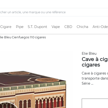
 Cigare
Pipe
S.T. Dupont
Vape
CBD
Chicha
Anti-Ode
lie Bleu Cienfuegos 110 cigares
Elie Bleu
Cave à cig
cigares
Cave à cigares 
transporte dans 
Série ...