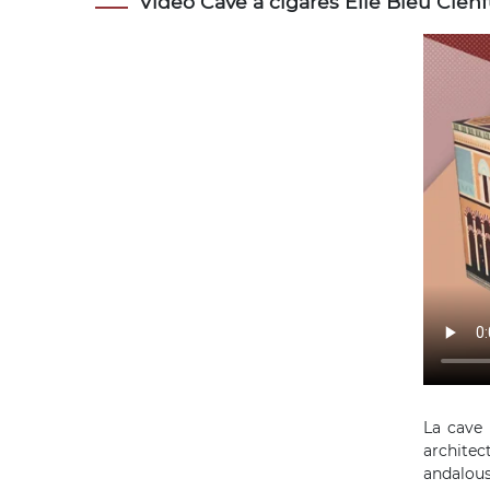
Vidéo Cave à cigares Elie Bleu Cienf
La cave 
architec
andalouse