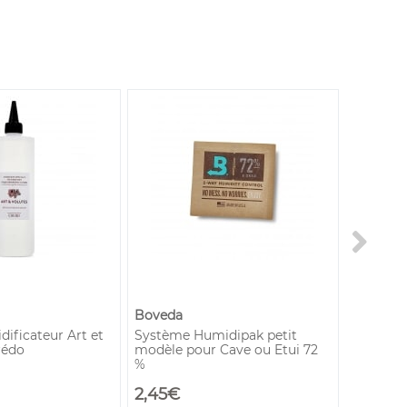
Boveda
Art & Vo
ificateur Art et
Système Humidipak petit
Cave à c
rédo
modèle pour Cave ou Etui 72
humidor
%
2,45€
99,00