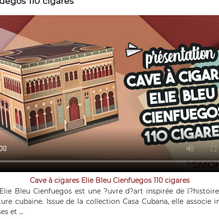
uegos 110 cigares
Cave à cigares Elie Bleu Cienfuegos 110 cigares
Elie Bleu Cienfuegos est une ?uvre d?art inspirée de l?histoire
ture cubaine. Issue de la collection Casa Cubana, elle associe i
s et ...