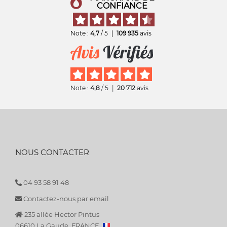
CONFIANCE
Note :
4,7
/ 5
|
109 935
avis
Note :
4,8
/ 5
|
20 712
avis
NOUS CONTACTER
04 93 58 91 48
Contactez-nous par email
235 allée Hector Pintus
06610 La Gaude, FRANCE