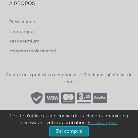
A PROPOS
Présentation
Les marques
Pack Premium
Vous êtes Professionnel
-
Charte sur la protection des données
Conditions générales de
vente
Copyright © 2007-2026 - www.smoking.fr -
Project Web
Ce site n'utilise aucun cookie de tracking ou marketing
nécessitant votre approbation.
En savoir plus
J'ai compris