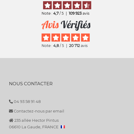
Note :
4,7
/ 5
|
109 923
avis
Note :
4,8
/ 5
|
20 712
avis
NOUS CONTACTER
04 93 58 91 48
Contactez-nous par email
235 allée Hector Pintus
06610 La Gaude, FRANCE