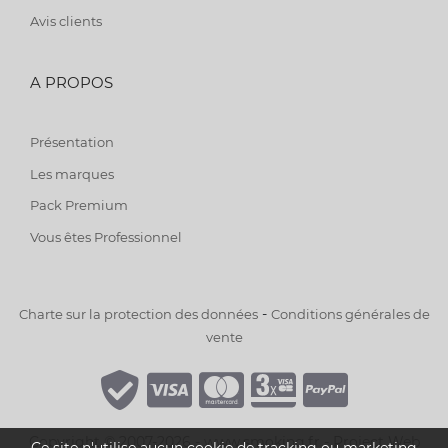
Avis clients
A PROPOS
Présentation
Les marques
Pack Premium
Vous êtes Professionnel
-
Charte sur la protection des données
Conditions générales de
vente
Copyright © 2007-2026 - www.smoking.fr -
Project Web