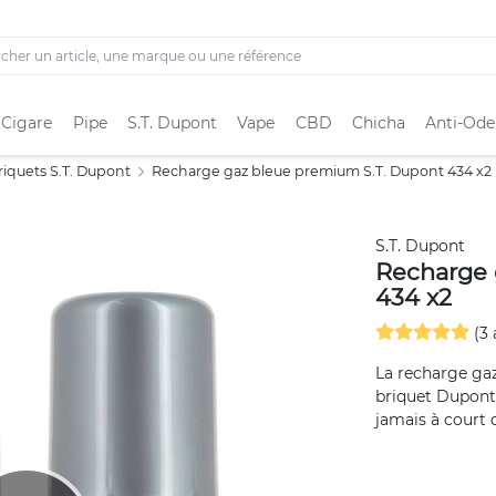
 Cigare
Pipe
S.T. Dupont
Vape
CBD
Chicha
Anti-Ode
riquets S.T. Dupont
Recharge gaz bleue premium S.T. Dupont 434 x2
S.T. Dupont
Recharge 
434 x2
(3 
La recharge gaz
briquet Dupont 
jamais à court d