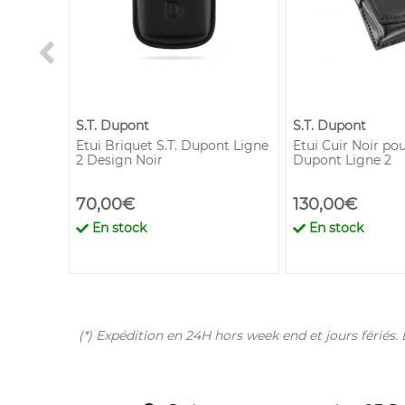
S.T. Dupont
S.T. Dupont
premium
Etui Briquet S.T. Dupont Ligne
Etui Cuir Noir pou
2 Design Noir
Dupont Ligne 2
70,00€
130,00€
€
En stock
En stock
(*) Expédition en 24H hors week end et jours férié