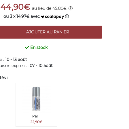
44,90€
au lieu de 45,80€
ou 3 x 14,97€ avec
En stock
é :
10 - 13 août
raison express :
07 - 10 août
és :
Par 1
22,90€