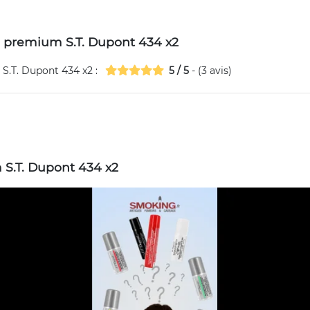
e premium S.T. Dupont 434 x2
S.T. Dupont 434 x2
:
5
/
5
- (
3
avis)
S.T. Dupont 434 x2