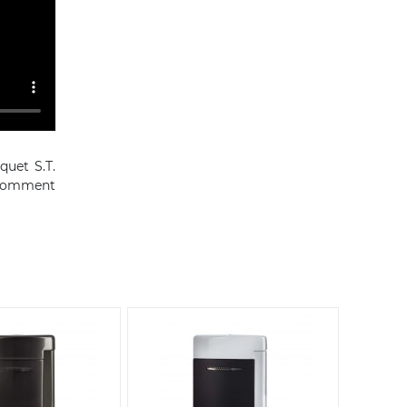
quet S.T.
 comment