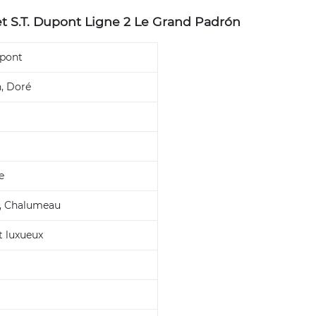
et S.T. Dupont Ligne 2 Le Grand Padrón
upont
, Doré
e
, Chalumeau
t luxueux