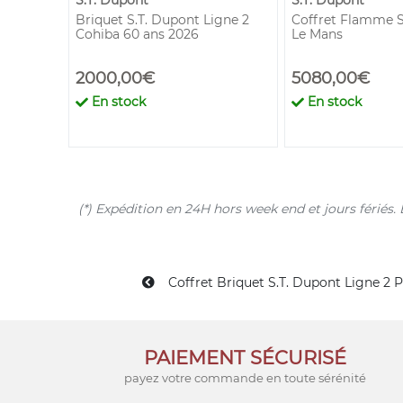
S.T. Dupont
S.T. Dupont
mm x50
Briquet S.T. Dupont Ligne 2
Coffret Flamme S
Cohiba 60 ans 2026
Le Mans
2000,00€
5080,00€
En stock
En stock
(*) Expédition en 24H hors week end et jours férié
Coffret Briquet S.T. Dupont Ligne 2 
PAIEMENT SÉCURISÉ
payez votre commande en toute sérénité