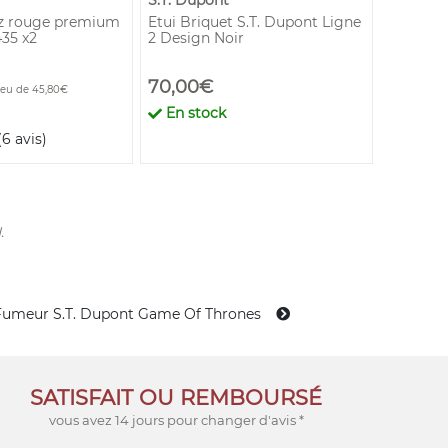
S.T. Dupont
S.T. Dup
z rouge premium
Etui Briquet S.T. Dupont Ligne
Pierres 
435 x2
2 Design Noir
Grise
70,00€
3,90€
ieu de 45,80€
En stock
En st
(6 avis)
.
Fumeur S.T. Dupont Game Of Thrones
SATISFAIT OU REMBOURSÉ
vous avez 14 jours pour changer d'avis *