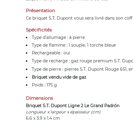
Présentation
Ce briquet S.T. Dupont vous sera livré dans son cof
Spécificités
Type d'allumage : à pierre
Type de flamme : 1 souple, 1 torche bleue
Rechargeable : oui
Type de recharge :
gaz rouge premium S.T. Dupo
Type de pierre :
pierres S.T. Dupont Rouge 651
, e
Briquet vendu vide de gaz
Poids : 175 g
Dimensions
Briquet S.T. Dupont Ligne 2 Le Grand Padrón
Longueur x largeur x épaisseur (cm)
6.6 x 3.9 x 1.4 cm