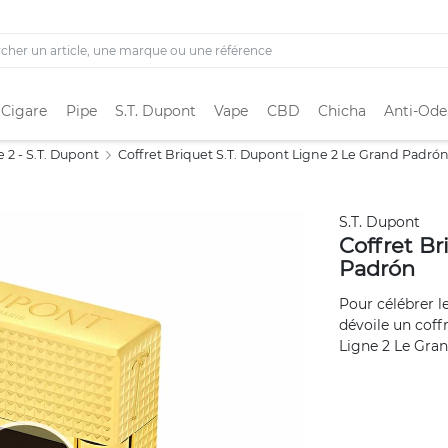
 Cigare
Pipe
S.T. Dupont
Vape
CBD
Chicha
Anti-Ode
e 2 - S.T. Dupont
Coffret Briquet S.T. Dupont Ligne 2 Le Grand Padró
S.T. Dupont
Coffret Br
Padrón
Pour célébrer l
dévoile un coff
Ligne 2 Le Grand