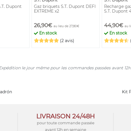
S.T. Dupont
S.T. Dupont
.T. Dupont
Gaz briquets S.T. Dupont DEFI
Recharge ga
EXTREME x2
S.T. Dupont 
26,90€
44,90€
au lieu de 27,80€
au l
En stock
En stock
(2 avis)
s. Expédition le jour même pour les commandes passées avant 12H
Padrón
Kit 
LIVRAISON 24/48H
pour toute commande passée
avant 12h en semaine