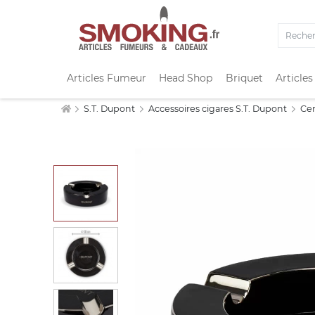
Articles Fumeur
Head Shop
Briquet
Articles
S.T. Dupont
Accessoires cigares S.T. Dupont
Cen