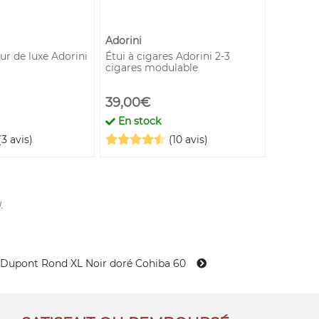
Adorini
Adorini
ur de luxe Adorini
Étui à cigares Adorini 2-3
Séparat
cigares modulable
plateau
39,00€
4,50€
En stock
En st
(3 avis)
(10 avis)
.
. Dupont Rond XL Noir doré Cohiba 60