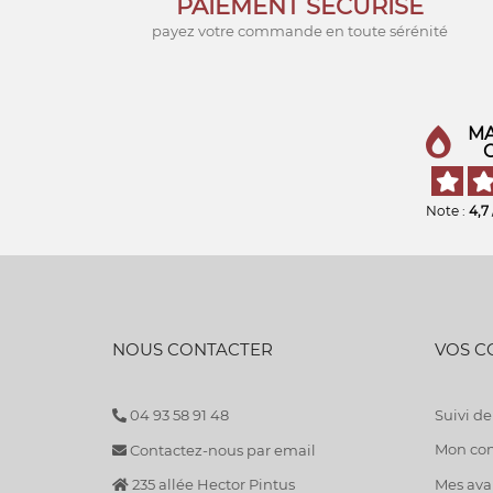
PAIEMENT SÉCURISÉ
payez votre commande en toute sérénité
MA
Note :
4,7
NOUS CONTACTER
VOS 
04 93 58 91 48
Suivi 
Mon co
Contactez-nous par email
235 allée Hector Pintus
Mes avan