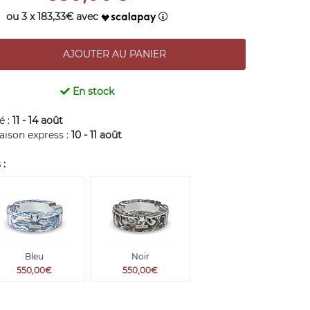
ou 3 x 183,33€ avec
En stock
é :
11 - 14 août
raison express :
10 - 11 août
 :
Bleu
Noir
550,00€
550,00€