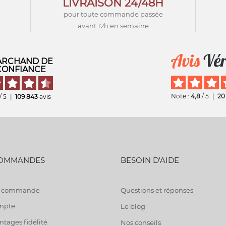
LIVRAISON 24/48H
pour toute commande passée
avant 12h en semaine
RCHAND DE
CONFIANCE
Note :
4,8
/ 5
|
20
/ 5
|
109 843
avis
COMMANDES
BESOIN D'AIDE
de commande
Questions et réponses
mpte
Le blog
tages fidélité
Nos conseils