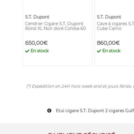
S.T. Dupont
S.T. Dupont
ont Lilas
Cendrier Cigare S.T. Dupont
Cave à cigares S.
Rond XL Noir doré Cohiba 60
Cube Camo
650,00€
860,00€
!
En stock
En stock
(*) Expédition en 24H hors week end et jours férié
Etui cigare S.T. Dupont 2 cigares Gul