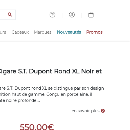
urs
Cadeaux
Marques
Nouveautés
Promos
igare S.T. Dupont Rond XL Noir et
are S.T. Dupont rond XL se distingue par son design
inition haut de gamme. Conçu en porcelaine, il
te noire profonde ...
en savoir plus
550,00€