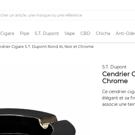
 Cigare
Pipe
S.T. Dupont
Vape
CBD
Chicha
Anti-Ode
drier Cigare S.T. Dupont Rond XL Noir et Chrome
S.T. Dupont
Cendrier C
Chrome
Ce cendrier cig
élégant et sa f
associe une tein