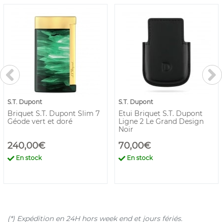
S.T. Dupont
S.T. Dupont
Briquet S.T. Dupont Slim 7
Etui Briquet S.T. Dupont
Géode vert et doré
Ligne 2 Le Grand Design
Noir
240,00€
70,00€
En stock
En stock
(*) Expédition en 24H hors week end et jours fériés.