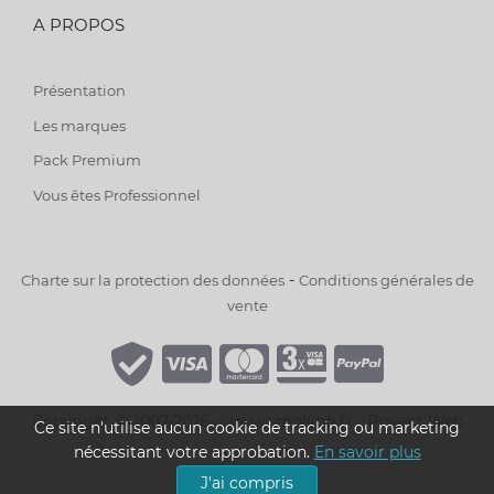
A PROPOS
Présentation
Les marques
Pack Premium
Vous êtes Professionnel
-
Charte sur la protection des données
Conditions générales de
vente
Copyright © 2007-2026 - www.smoking.fr -
Project Web
Ce site n'utilise aucun cookie de tracking ou marketing
nécessitant votre approbation.
En savoir plus
J'ai compris