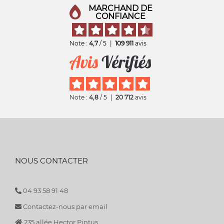
MARCHAND DE
CONFIANCE
Note :
4,7
/ 5
|
109 911
avis
Note :
4,8
/ 5
|
20 712
avis
NOUS CONTACTER
04 93 58 91 48
Contactez-nous par email
235 allée Hector Pintus