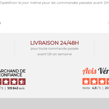
s. Expédition le jour même pour les commandes passées avant 12H
g
LIVRAISON 24/48H
pour toute commande passée
avant 12h en semaine
RCHAND DE
CONFIANCE
Note :
4,8
/ 5
|
20
/ 5
|
109 843
avis