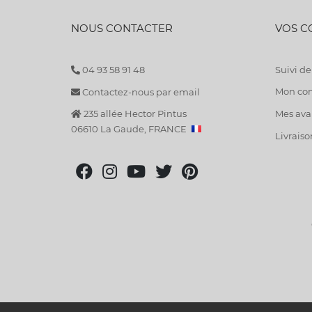
NOUS CONTACTER
VOS 
04 93 58 91 48
Suivi 
Mon co
Contactez-nous par email
235 allée Hector Pintus
Mes avan
06610 La Gaude, FRANCE
Livraiso