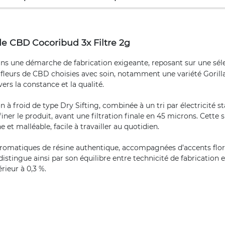
e CBD Cocoribud 3x Filtre 2g
dans une démarche de fabrication exigeante, reposant sur une sé
e fleurs de CBD choisies avec soin, notamment une variété Gorilla
rs la constance et la qualité.
 à froid de type Dry Sifting, combinée à un tri par électricité s
ner le produit, avant une filtration finale en 45 microns. Cette su
et malléable, facile à travailler au quotidien.
aromatiques de résine authentique, accompagnées d’accents flora
ingue ainsi par son équilibre entre technicité de fabrication et 
ieur à 0,3 %.