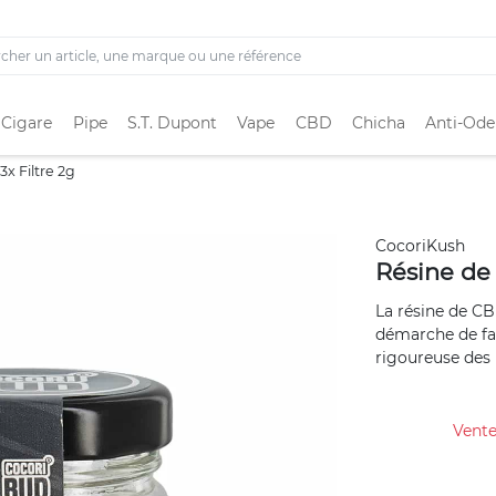
 Cigare
Pipe
S.T. Dupont
Vape
CBD
Chicha
Anti-Ode
x Filtre 2g
CocoriKush
Résine de
La résine de CB
démarche de fab
rigoureuse des m
Vente