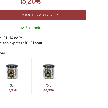
15,20€
En stock
é :
11 - 14 août
raison express :
10 - 11 août
és :
5g
10 g
33,00€
44,00€