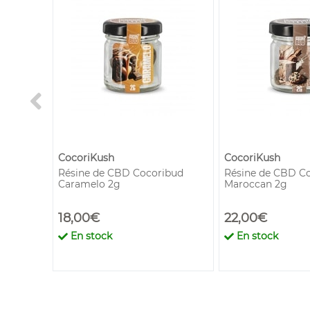
CocoriKush
CocoriKush
ibud
Résine de CBD Cocoribud
Résine de CBD C
Caramelo 2g
Maroccan 2g
18,00€
22,00€
En stock
En stock