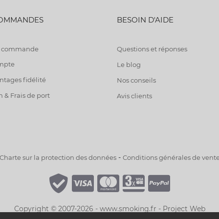
COMMANDES
BESOIN D'AIDE
de commande
Questions et réponses
mpte
Le blog
tages fidélité
Nos conseils
n & Frais de port
Avis clients
-
Charte sur la protection des données
Conditions générales de vent
Copyright © 2007-2026 - www.smoking.fr -
Project Web