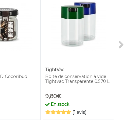
TightVac
Greeneo
BD Cocoribud
Boite de conservation à vide
Résine 
Tightvac Transparente 0.570 L
Ketama 
9,80€
19,90€
En stock
En st
(1 avis)