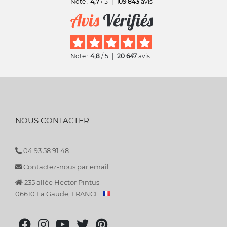
Note :
4,7
/ 5
|
109 843
avis
Note :
4,8
/ 5
|
20 647
avis
NOUS CONTACTER
04 93 58 91 48
Contactez-nous par email
235 allée Hector Pintus
06610 La Gaude, FRANCE