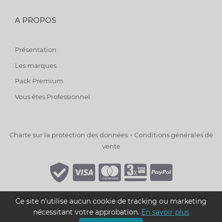
A PROPOS
Présentation
Les marques
Pack Premium
Vous êtes Professionnel
-
Charte sur la protection des données
Conditions générales de
vente
Copyright © 2007-2026 - www.smoking.fr -
Project Web
Ce site n'utilise aucun cookie de tracking ou marketing
nécessitant votre approbation.
En savoir plus