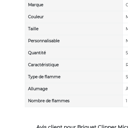
Marque
C
Couleur
M
Taille
M
Personnalisable
Quantité
5
Caractéristique
R
Type de flamme
S
Allumage
À
Nombre de flammes
1
Avis client pour Briquet Clipper Mic