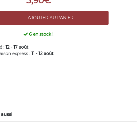
3,90€
6
en stock !
é :
12 - 17 août
raison express :
11 - 12 août
 aussi