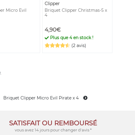
Clipper
Silver M
er Micro Evil
Briquet Clipper Christmas-5 x
Gaz 300 
4
4,90€
29,80
Plus que
4
en stock !
En st
(2 avis)
.
Briquet Clipper Micro Evil Pirate x 4
SATISFAIT OU REMBOURSÉ
vous avez 14 jours pour changer d'avis *