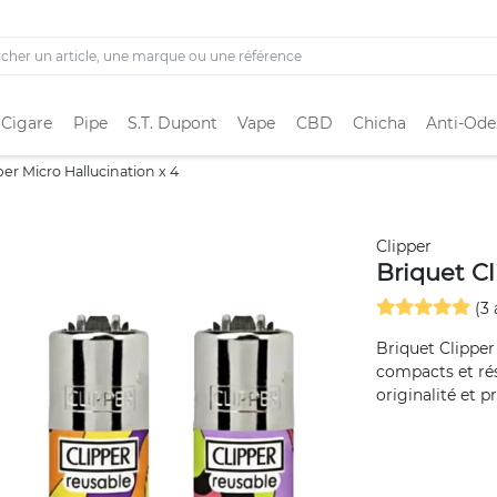
 Cigare
Pipe
S.T. Dupont
Vape
CBD
Chicha
Anti-Ode
per Micro Hallucination x 4
Clipper
Briquet Cl
(3 
Briquet Clipper
compacts et rés
originalité et pr