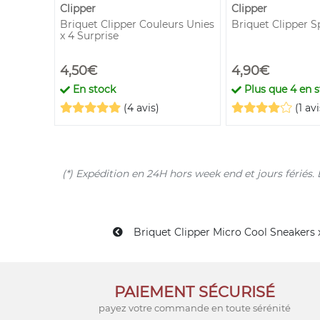
Clipper
Clipper
harge
Briquet Clipper Couleurs Unies
Briquet Clipper S
x 4 Surprise
4,50€
4,90€
En stock
Plus que
4
en s
(4 avis)
(1 avi
(*) Expédition en 24H hors week end et jours férié
Briquet Clipper Micro Cool Sneakers 
PAIEMENT SÉCURISÉ
payez votre commande en toute sérénité