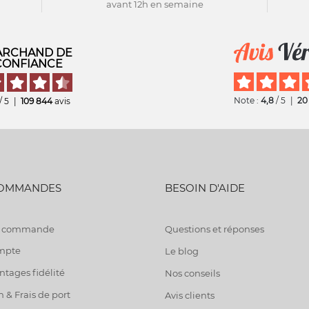
avant 12h en semaine
RCHAND DE
CONFIANCE
Note :
4,8
/ 5
|
20
/ 5
|
109 844
avis
COMMANDES
BESOIN D'AIDE
de commande
Questions et réponses
mpte
Le blog
tages fidélité
Nos conseils
n & Frais de port
Avis clients