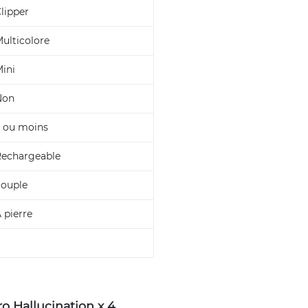
lipper
ulticolore
ini
Non
 ou moins
echargeable
ouple
 pierre
ro Hallucination x 4