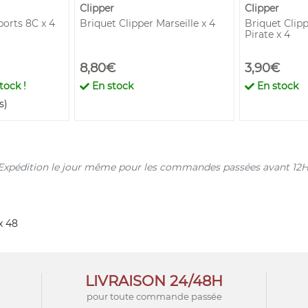
Clipper
Clipper
ports 8C x 4
Briquet Clipper Marseille x 4
Briquet Clipp
Pirate x 4
8,80€
3,90€
tock !
En stock
En stock
s)
s. Expédition le jour même pour les commandes passées avant 12H
x 48
LIVRAISON 24/48H
pour toute commande passée