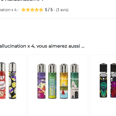
nation x 4
:
5
/
5
- (
3
avis)
lucination x 4, vous aimerez aussi ...