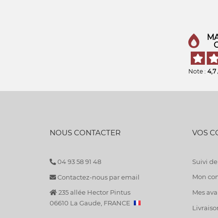
MA
Note :
4,7
NOUS CONTACTER
VOS 
04 93 58 91 48
Suivi 
Mon co
Contactez-nous par email
235 allée Hector Pintus
Mes avan
06610 La Gaude, FRANCE
Livraiso