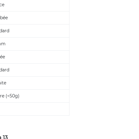
ce
bée
dard
mm
ée
dard
ite
re (<50g)
 13