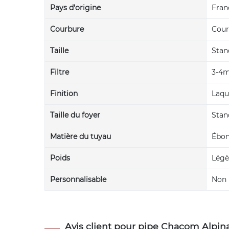
Pays d'origine
Fran
Courbure
Cour
Taille
Stan
Filtre
3-4
Finition
Laqu
Taille du foyer
Stan
Matière du tuyau
Ébon
Poids
Légè
Personnalisable
Non
Avis client pour pipe Chacom Alpina