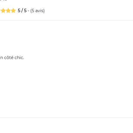
5
/
5
- (
5
avis)
n côté chic.