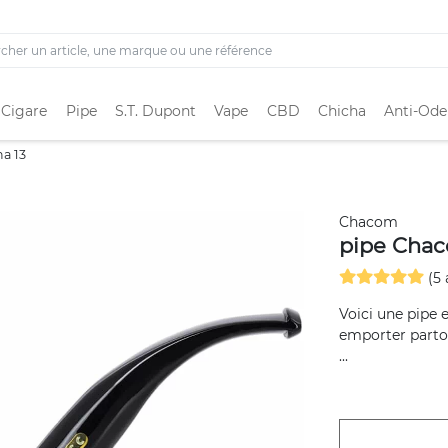
 Cigare
Pipe
S.T. Dupont
Vape
CBD
Chicha
Anti-Ode
a 13
Chacom
pipe Chac
(5 
Voici une pipe
emporter partout
...