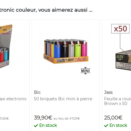
ronic couleur, vous aimerez aussi ...
Bic
Jass
axi electronic
50 briquets Bic mini à pierre
Feuille a rou
Brown x 50
39,90€
25,00€
31,60€
au lieu de 47,00€
En stock
En stock