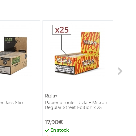
Rizla+
ler Jass Slim
Papier à rouler Rizla + Micron
Essence 
Regular Street Edition x 25
17,90€
2,60€
En stock
En st