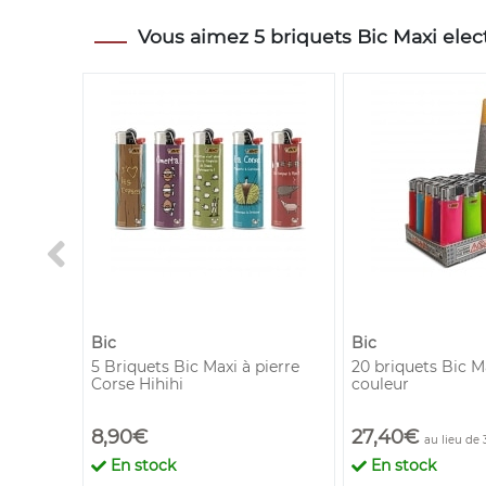
Vous aimez 5 briquets Bic Maxi elect
Bic
Bic
nité
5 Briquets Bic Maxi à pierre
20 briquets Bic M
Corse Hihihi
couleur
8,90€
27,40€
au lieu de 
En stock
En stock