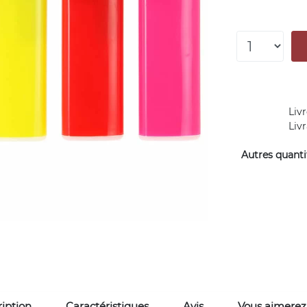
Livr
Liv
Autres quantit
iption
Caractéristiques
Avis
Vous aimerez