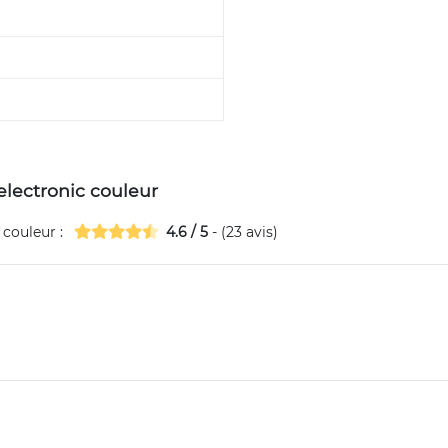
 electronic couleur
c couleur
:
4.6
/
5
- (
23
avis)