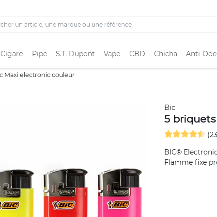
 Cigare
Pipe
S.T. Dupont
Vape
CBD
Chicha
Anti-Ode
ic Maxi electronic couleur
Bic
5 briquets
(23
BIC® Electroni
Flamme fixe pré