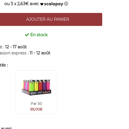
ou 3 x 2,63€ avec
En stock
é :
12 - 17 août
raison express :
11 - 12 août
és :
Par 50
69,00€
 aussi